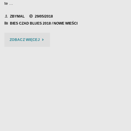
te …
ZBYMAL
29/05/2018
BIES CZAD BLUES 2018
/
NOWE WIEŚCI
"HIGHWAY
ZOBACZ WIĘCEJ
–
BIES
CZAD
BLUES
2018"