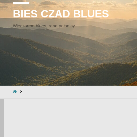
BIES CZAD BLUES
Wieczorem blues, rano połoniny
STRONA
GŁÓWNA