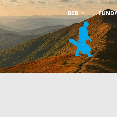
Przejdź
BCB
FUNDA
do
treści