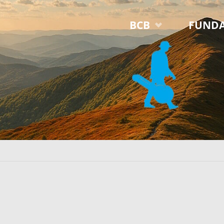
Przejdź
BCB
FUNDA
do
treści