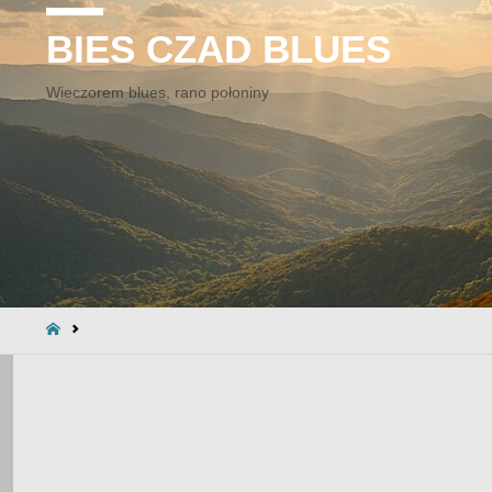
BIES CZAD BLUES
Wieczorem blues, rano połoniny
STRONA
GŁÓWNA