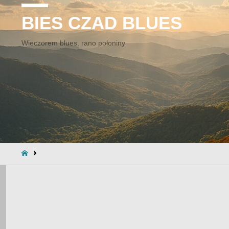
BIES CZAD BLUES
Wieczorem blues, rano połoniny
STRONA
GŁÓWNA