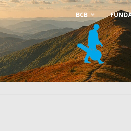
Przejdź
BCB
FUNDA
do
treści