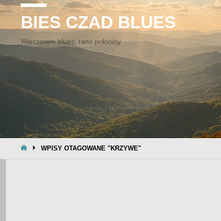
BIES CZAD BLUES
Wieczorem blues, rano połoniny
STRONA
WPISY OTAGOWANE "KRZYWE"
GŁÓWNA