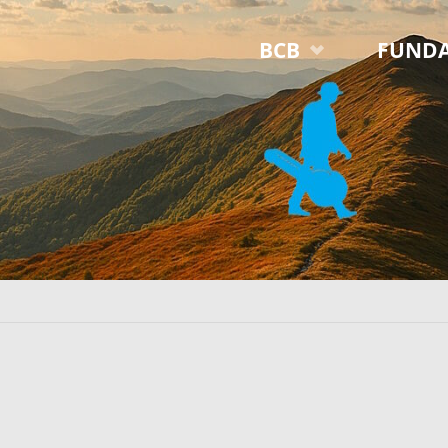
Przejdź
BCB
FUNDA
do
treści