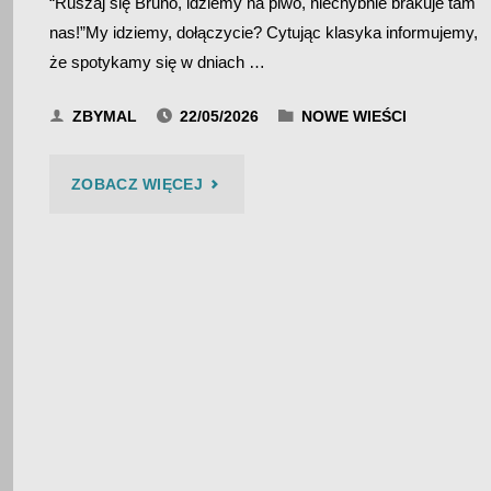
“Ruszaj się Bruno, idziemy na piwo, niechybnie brakuje tam
nas!”My idziemy, dołączycie? Cytując klasyka informujemy,
że spotykamy się w dniach …
ZBYMAL
22/05/2026
NOWE WIEŚCI
"ZLOT
ZOBACZ WIĘCEJ
PRZYJACIÓŁ
BIES
CZAD
BLUESA
2026"