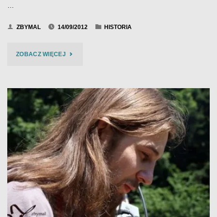
…
ZBYMAL
14/09/2012
HISTORIA
"BIES
ZOBACZ WIĘCEJ
CZAD
BLUES
2012"