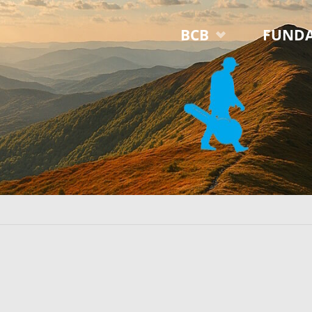
Przejdź
BCB
FUNDA
do
treści