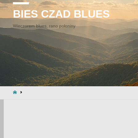
BIES CZAD BLUES
Wieczorem blues, rano połoniny
STRONA
GŁÓWNA