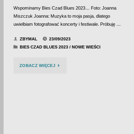
Wspominamy Bies Czad Blues 2023… Foto: Joanna
Miszczuk Joanna: Muzyka to moja pasja, dlatego
uwielbiam fotografować koncerty i festiwale. Próbuję …
ZBYMAL
23/09/2023
BIES CZAD BLUES 2023
/
NOWE WIEŚCI
"BIES
ZOBACZ WIĘCEJ
CZAD
BLUES
2023
–
JOANNA