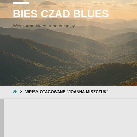
BIES CZAD BLUES
Wieczorem blues, rano połoniny
STRONA
WPISY OTAGOWANE "JOANNA MISZCZUK"
GŁÓWNA