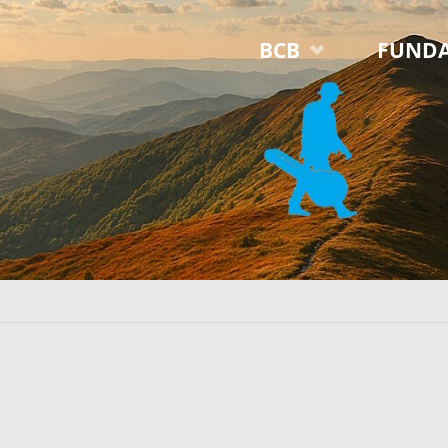
Przejdź
BCB
FUNDA
do
treści