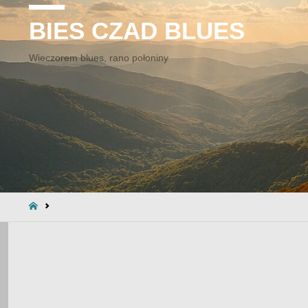
BIES CZAD BLUES
Wieczorem blues, rano połoniny
STRONA
GŁÓWNA