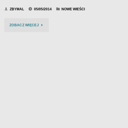
ZBYMAL
05/05/2014
NOWE WIEŚCI
"BLUESMASZYNA
ZOBACZ WIĘCEJ
–
BIES
CZAD
BLUES
2014"