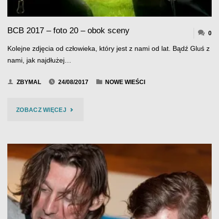
BCB 2017 – foto 20 – obok sceny
0
Kolejne zdjęcia od człowieka, który jest z nami od lat. Bądź Gluś z
nami, jak najdłużej…
ZBYMAL
24/08/2017
NOWE WIEŚCI
"BCB
ZOBACZ WIĘCEJ
2017
–
FOTO
20
–