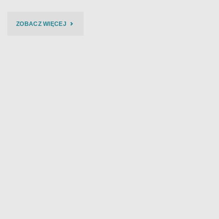
"BIES
ZOBACZ WIĘCEJ
CZAD
BLUES
2014
–
FOTO
/18/"