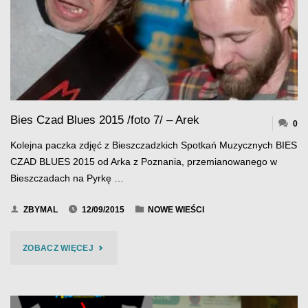
OBOK
SCENY"
Bies Czad Blues 2015 /foto 7/ – Arek
0
Kolejna paczka zdjęć z Bieszczadzkich Spotkań Muzycznych BIES
CZAD BLUES 2015 od Arka z Poznania, przemianowanego w
Bieszczadach na Pyrkę …
ZBYMAL
12/09/2015
NOWE WIEŚCI
"BIES
ZOBACZ WIĘCEJ
CZAD
BLUES