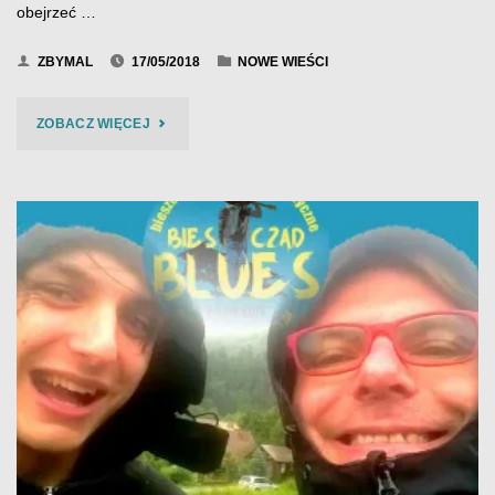
obejrzeć …
ZBYMAL
17/05/2018
NOWE WIEŚCI
"BCB
ZOBACZ WIĘCEJ
2017
–
NIEDZIELA
–
FOTO
34"