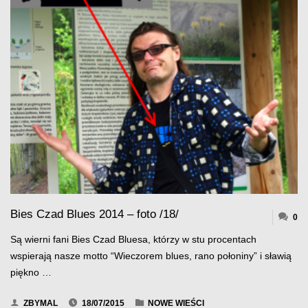
2015
/FOTO
7/
–
AREK"
Bies Czad Blues 2014 – foto /18/
0
Są wierni fani Bies Czad Bluesa, którzy w stu procentach
wspierają nasze motto “Wieczorem blues, rano połoniny” i sławią
piękno …
ZBYMAL
18/07/2015
NOWE WIEŚCI