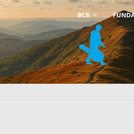
Przejdź
BCB
FUNDA
do
treści