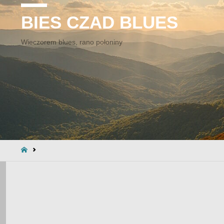
BIES CZAD BLUES
Wieczorem blues, rano połoniny
STRONA
GŁÓWNA