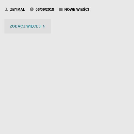
ZBYMAL
06/09/2018
NOWE WIEŚCI
"BIES
ZOBACZ WIĘCEJ
CZAD
BLUES
2018
–
B&Z
KOSZAŁKI
–
FOTO
15"