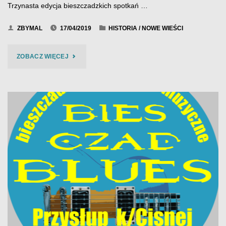
Trzynasta edycja bieszczadzkich spotkań …
ZBYMAL
17/04/2019
HISTORIA
/
NOWE WIEŚCI
"BIES
ZOBACZ WIĘCEJ
CZAD
BLUES
2018"