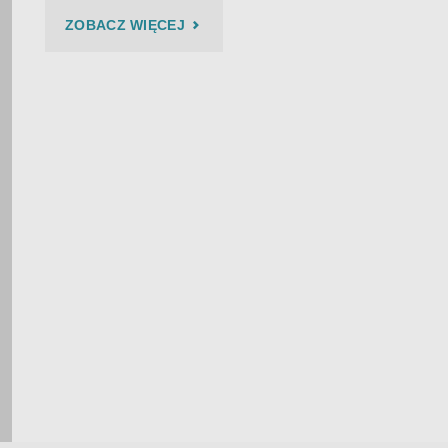
"BIES
ZOBACZ WIĘCEJ
CZAD
BLUES
2024
–
BIESZCZADY
DNIEM
I
NOCĄ
–