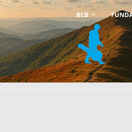
Przejdź
BCB
FUNDA
do
treści