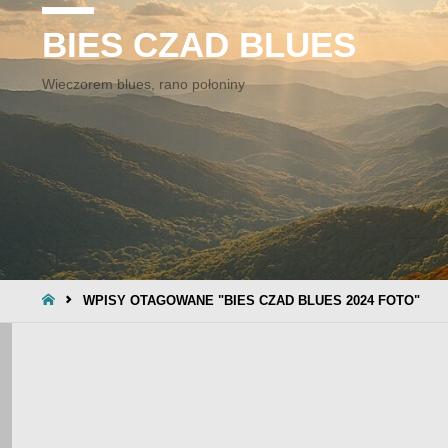
BIES CZAD BLUES
Wieczorem blues, rano połoniny
STRONA
WPISY OTAGOWANE "BIES CZAD BLUES 2024 FOTO"
GŁÓWNA