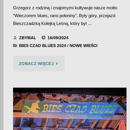
Grzegorz z rodziną i znajomymi kultywuje nasze motto
“Wieczorem blues, rano połoniny”. Były góry, przejazd
Bieszczadzką Kolejką Leśną, który był …
ZBYMAL
16/09/2024
BIES CZAD BLUES 2024
/
NOWE WIEŚCI
"BIES
ZOBACZ WIĘCEJ
CZAD
BLUES
2024
–
BLUESFAN